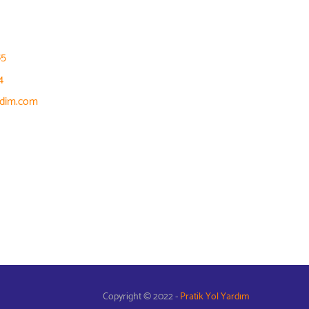
85
4
rdim.com
Copyright © 2022 -
Pratik Yol Yardım