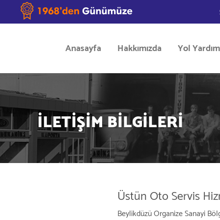
Anasayfa
Hakkımızda
Yol Yardım
İLETIŞIM BILGILERI
Üstün Oto Servis Hizme
Beylikdüzü Organize Sanayi Bölge